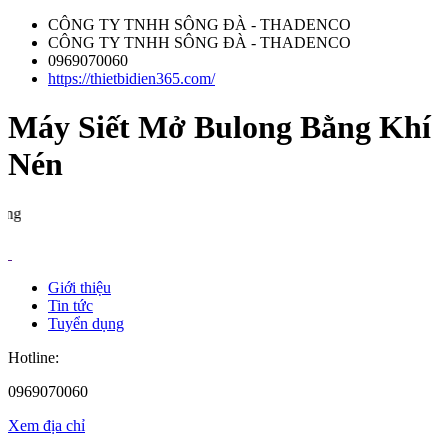
CÔNG TY TNHH SÔNG ĐÀ - THADENCO
CÔNG TY TNHH SÔNG ĐÀ - THADENCO
0969070060
https://thietbidien365.com/
Máy Siết Mở Bulong Bằng Khí
Nén
Số 25
Giới thiệu
Tin tức
Tuyển dụng
Hotline:
0969070060
Xem địa chỉ