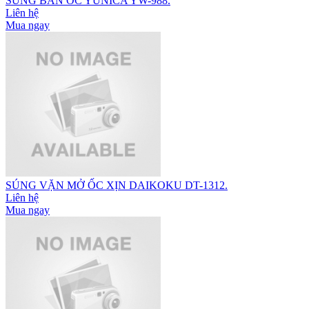
SÚNG BẮN ỐC YUNICA YW-988.
Liên hệ
Mua ngay
SÚNG VẶN MỞ ỐC XỊN DAIKOKU DT-1312.
Liên hệ
Mua ngay