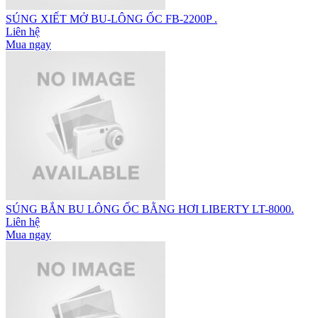
SÚNG XIẾT MỞ BU-LÔNG ỐC FB-2200P .
Liên hệ
Mua ngay
SÚNG BẮN BU LÔNG ỐC BẰNG HƠI LIBERTY LT-8000.
Liên hệ
Mua ngay