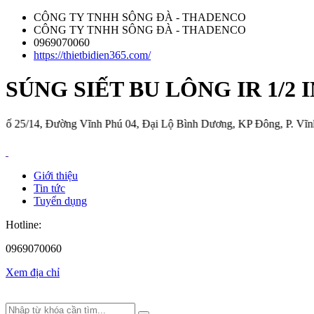
CÔNG TY TNHH SÔNG ĐÀ - THADENCO
CÔNG TY TNHH SÔNG ĐÀ - THADENCO
0969070060
https://thietbidien365.com/
SÚNG SIẾT BU LÔNG IR 1/2 
Đường Vĩnh Phú 04, Đại Lộ Bình Dương, KP Đông, P. Vĩnh Phú,TP. 
Giới thiệu
Tin tức
Tuyển dụng
Hotline:
0969070060
Xem địa chỉ