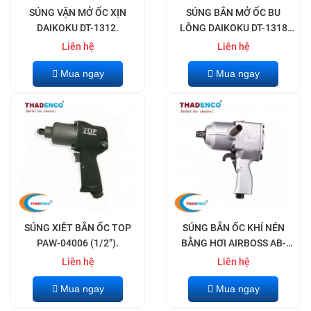
SÚNG VẶN MỞ ỐC XỊN
SÚNG BẮN MỞ ỐC BU
DAIKOKU DT-1312.
LÔNG DAIKOKU DT-1318
(1/2")
Liên hệ
Liên hệ
Mua ngay
Mua ngay
SÚNG XIÊT BẮN ỐC TOP
SÚNG BẮN ỐC KHÍ NÉN
PAW-04006 (1/2").
BẰNG HƠI AIRBOSS AB-
3000P (3/4").
Liên hệ
Liên hệ
Mua ngay
Mua ngay