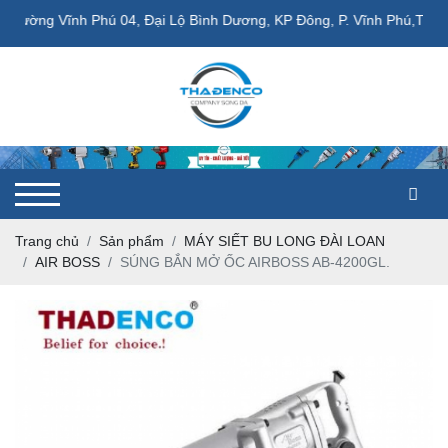
g Vĩnh Phú 04, Đại Lộ Bình Dương, KP Đông, P. Vĩnh Phú,TP. Thuận 
Trang chủ
Sản phẩm
MÁY SIẾT BU LONG ĐÀI LOAN
AIR BOSS
SÚNG BẮN MỞ ỐC AIRBOSS AB-4200GL.