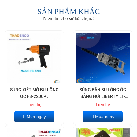
SẢN PHẨM KHÁC
Niềm tin cho sự lựa chọn.!
SÚNG XIẾT MỞ BU-LÔNG
SÚNG BẮN BU LÔNG ỐC
ỐC FB-2200P .
BẰNG HƠI LIBERTY LT-
8000.
Liên hệ
Liên hệ
Mua ngay
Mua ngay