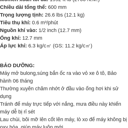
Chiều dài tổng thể:
600 mm
Trọng lượng tịnh:
26.6 lbs (12.1 kg)
Tiêu thụ khí:
0.6 m³/phút
Nguồn khí vào:
1/2 inch (12.7 mm)
Ống khí:
12.7 mm
Áp lực khí:
6.3 kg/c㎡ (GS: 11.2 kg/c㎡)
BẢO DƯỠNG:
Máy mở bulong,súng bắn ốc ra vào vỏ xe ô tô, Bảo
hành 06 tháng
Thường xuyên châm nhớt ở đầu vào ống hơi khi sử
dụng
Tránh để máy trực tiếp với nắng, mưa điều này khiến
máy dễ bị rỉ sét
Lau chùi, bôi mỡ lên cốt lên máy, lò xo để máy không bị
oxy hóa, giúp máy luôn mới