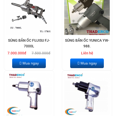
- 7%
SÚNG BẮN ỐC FUJISU FJ-
SÚNG BẮN ỐC YUNICA YW-
7000L
988.
7.000.000đ
7.500.000đ
Liên hệ
Mua ngay
Mua ngay