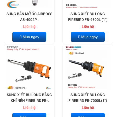
SÚNG BẮN MỞ ỐC AIRBOSS
SÚNG XIẾT BU LÔNG
AB-4002P .
FIREBIRD FB-6800L (1")
Liên hệ
Liên hệ
Mua ngay
Mua ngay
SÚNG XIẾT BU LÔNG BẰNG
SÚNG XIẾT BU LÔNG
KHÍ NÉN FIREBIRD FB-
FIREBIRD FB-7000L(1")
8000A
Liên hệ
Liên hệ