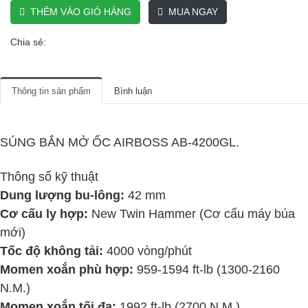
THÊM VÀO GIỎ HÀNG
MUA NGAY
Chia sẻ:
Thông tin sản phẩm
Bình luận
SÚNG BẮN MỞ ỐC AIRBOSS AB-4200GL.
Thông số kỹ thuật
Dung lượng bu-lông:
42 mm
Cơ cấu ly hợp:
New Twin Hammer (Cơ cấu máy búa
mới)
Tốc độ không tải:
4000 vòng/phút
Momen xoắn phù hợp:
959-1594 ft-lb (1300-2160
N.M.)
Momen xoắn tối đa:
1992 ft-lb (2700 N.M.)