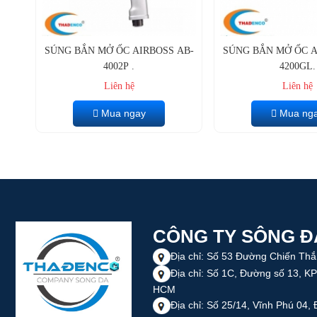
SÚNG BẮN MỞ ỐC AIRBOSS AB-
SÚNG BẮN MỞ ỐC A
4002P .
4200GL.
Liên hệ
Liên hệ
Mua ngay
Mua ng
CÔNG TY SÔNG Đ
Địa chỉ: Số 53 Đường Chiến Th
Địa chỉ: Số 1C, Đường số 13, KP
HCM
Địa chỉ: Số 25/14, Vĩnh Phú 04,