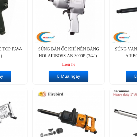
 TOP PAW-
SÚNG BẮN ỐC KHÍ NÉN BẰNG
SÚNG VẶN
).
HƠI AIRBOSS AB-3000P (3/4").
AIRB
Liên hệ
ay
Mua ngay