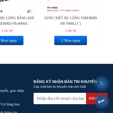
 BU LÔNG BẰNG KHÍ
SÚNG XIẾT BU LÔNG FIREBIRD
REBIRD FB-8000A
FB-7000L(1")
Liên hệ
Liên hệ
Mua ngay
Mua ngay
ĐĂNG KÝ NHẬN BẢN TIN KHUYẾN MÃI
H
Cập nhật bản tin khuyến mãi mới nhất
huyển, giao nhận
 Trả hàng hóa
ật thông tin