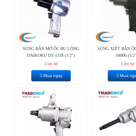
SÚNG BẮN MỞ ỐC BU LÔNG
SÚNG XIÊT BẮN ỐC
DAIKOKU DT-1318 (1/2")
04006 (1/2"
Liên hệ
Liên hệ
Mua ngay
Mua ng