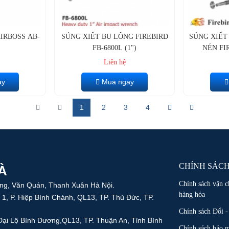
IRBOSS AB-
SÚNG XIẾT BU LÔNG FIREBIRD
SÚNG XIẾT
FB-6800L (1")
NÉN FI
Liên hệ
ay
Mua ngay
1
2
3
4
CHÍNH SÁC
À
Chính sách vận c
ắng, Văn Quán, Thanh Xuân Hà Nội.
hàng hóa
 1, P. Hiệp Bình Chánh, QL13, TP. Thủ Đức, TP.
Chính sách Đổi -
 Đại Lộ Bình Dương,QL13, TP. Thuận An, Tỉnh Bình
Chính sách bảo m