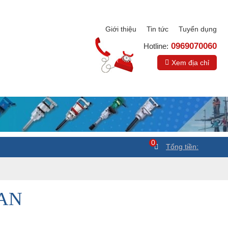
Giới thiệu
Tin tức
Tuyển dụng
0969070060
Hotline:
Xem địa chỉ
0
Tổng tiền:
OAN