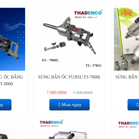
- 7%
G ỐC BẰNG
SÚNG BẮN ỐC FUJISU FJ-7000L
SÚNG BẮN 
T-8000.
7.000.000đ
7.500.000đ
ay
Mua ngay