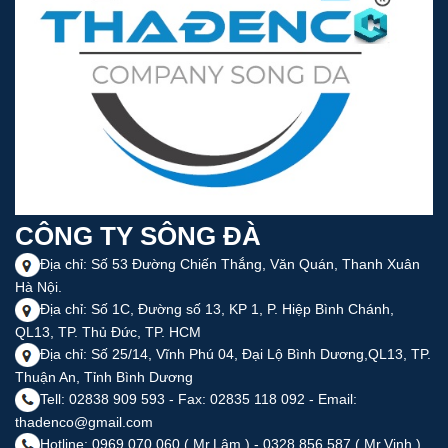
CÔNG TY SÔNG ĐÀ
Địa chỉ: Số 53 Đường Chiến Thắng, Văn Quán, Thanh Xuân
Hà Nội.
Địa chỉ: Số 1C, Đường số 13, KP 1, P. Hiệp Bình Chánh,
QL13, TP. Thủ Đức, TP. HCM
Địa chỉ: Số 25/14, Vĩnh Phú 04, Đại Lộ Bình Dương,QL13, TP.
Thuận An, Tỉnh Bình Dương
Tell: 02838 909 593 - Fax: 02835 118 092 - Email:
thadenco@gmail.com
Hotline: 0969 070 060 ( Mr.Lâm ) - 0328 856 587 ( Mr.Vinh )