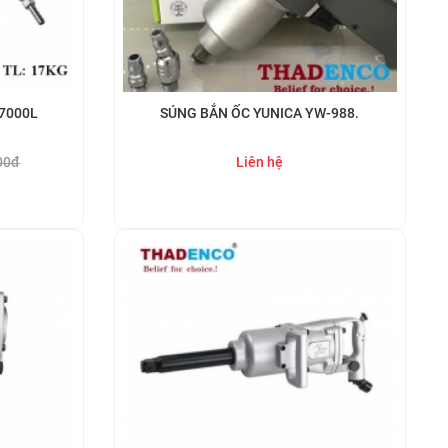
-7000L
SÚNG BẮN ỐC YUNICA YW-988.
00đ
Liên hệ
Mua ngay