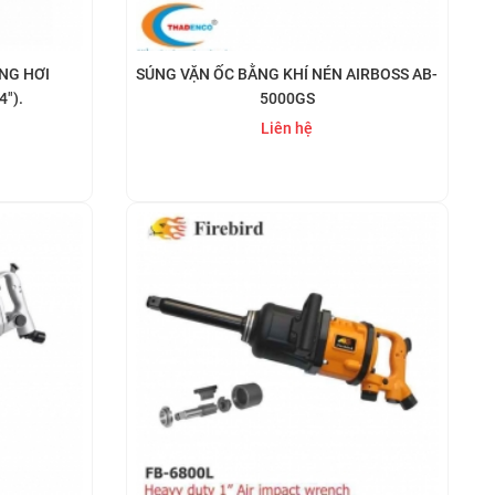
NG HƠI
SÚNG VẶN ỐC BẰNG KHÍ NÉN AIRBOSS AB-
4").
5000GS
Liên hệ
Mua ngay