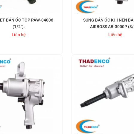
IÊT BẮN ỐC TOP PAW-04006
SÚNG BẮN ỐC KHÍ NÉN BẰ
(1/2").
AIRBOSS AB-3000P (3/
Liên hệ
Liên hệ
Mua ngay
Mua ngay