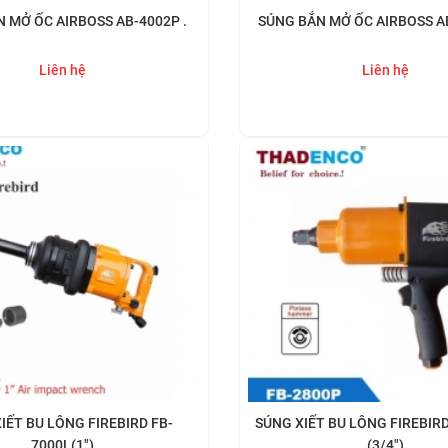
 MỞ ỐC AIRBOSS AB-4002P .
SÚNG BẮN MỞ ỐC AIRBOSS A
Liên hệ
Liên hệ
Mua ngay
Mua ngay
IẾT BU LÔNG FIREBIRD FB-
SÚNG XIẾT BU LÔNG FIREBIR
7000L(1")
(3/4")