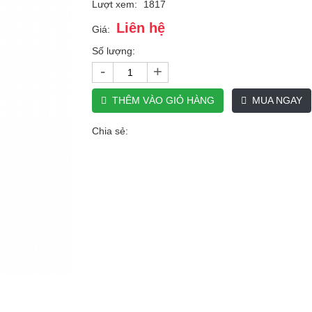
Lượt xem:
1817
Liên hệ
Giá:
Số lượng:
-
+
THÊM VÀO GIỎ HÀNG
MUA NGAY
Chia sẻ: