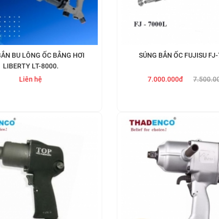
ẮN BU LÔNG ỐC BẰNG HƠI
SÚNG BẮN ỐC FUJISU FJ
LIBERTY LT-8000.
Liên hệ
7.000.000đ
7.500.0
Mua ngay
Mua ngay