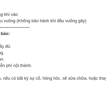
ng khí vào
ầu vuông (Không bảo hành khi đầu vuông gãy)
---------------------
 bảo:
ầy đủ.
ng.
ẫn.
ễn phí nội thành.
, nếu có bất kỳ sự cố, hỏng hóc, sẽ sửa chữa, hoặc thay