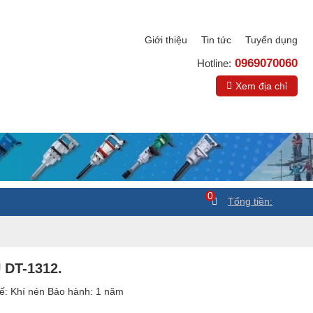
Giới thiệu
Tin tức
Tuyển dụng
0969070060
Hotline:
Xem địa chỉ
0
Tổng tiền:
DT-1312.
ế: Khí nén Bảo hành: 1 năm