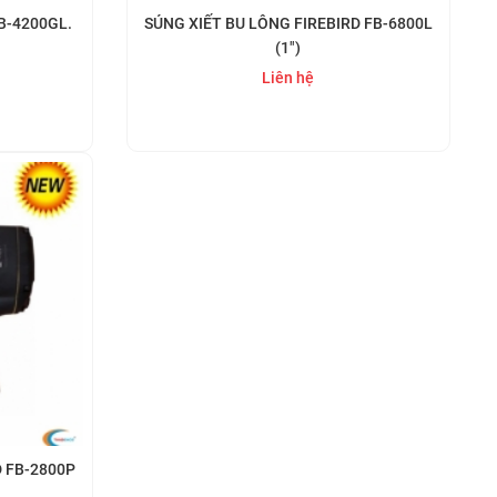
B-4200GL.
SÚNG XIẾT BU LÔNG FIREBIRD FB-6800L
(1")
Liên hệ
Mua ngay
D FB-2800P