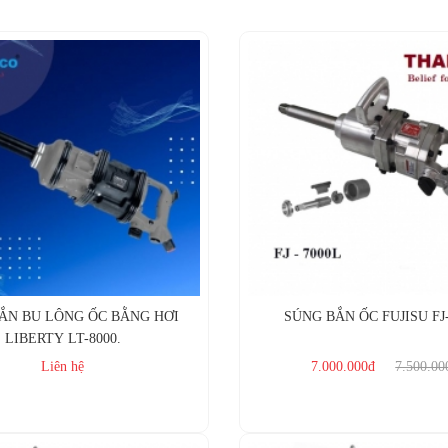
ẮN BU LÔNG ỐC BẰNG HƠI
SÚNG BẮN ỐC FUJISU FJ
LIBERTY LT-8000.
Liên hệ
7.000.000đ
7.500.00
Mua ngay
Mua ngay