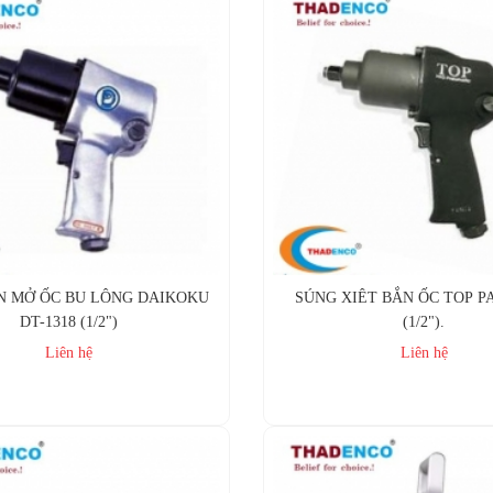
N MỞ ỐC BU LÔNG DAIKOKU
SÚNG XIÊT BẮN ỐC TOP PA
DT-1318 (1/2")
(1/2").
Liên hệ
Liên hệ
Mua ngay
Mua ngay