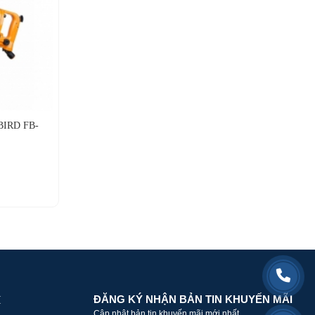
IRD FB-
ĐĂNG KÝ NHẬN BẢN TIN KHUYẾN MÃI
H
Cập nhật bản tin khuyến mãi mới nhất