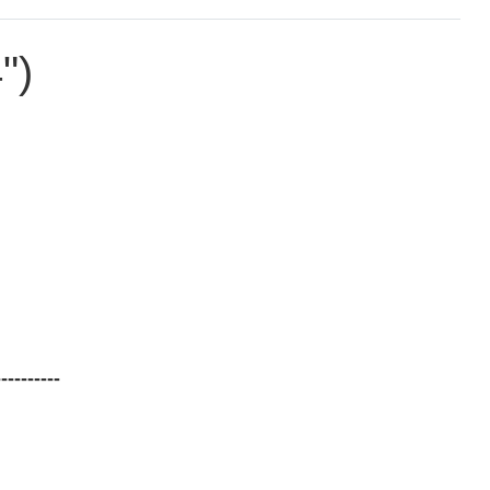
")
----------