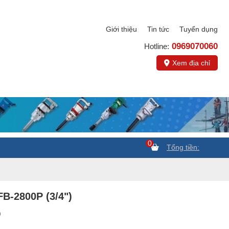
Giới thiệu
Tin tức
Tuyển dụng
0969070060
Hotline:
Xem địa chỉ
0
Tổng tiền:
-2800P (3/4")
)