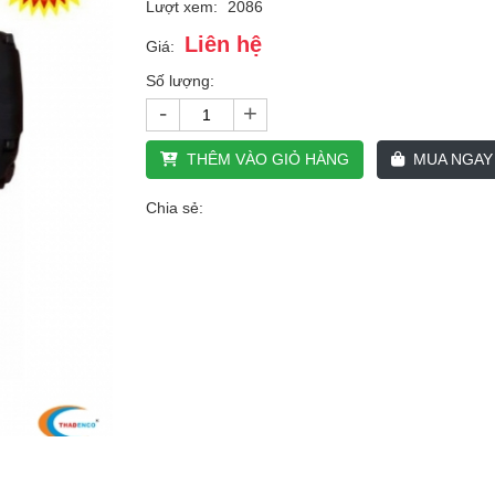
Lượt xem:
2086
Liên hệ
Giá:
Số lượng:
-
+
THÊM VÀO GIỎ HÀNG
MUA NGAY
Chia sẻ: