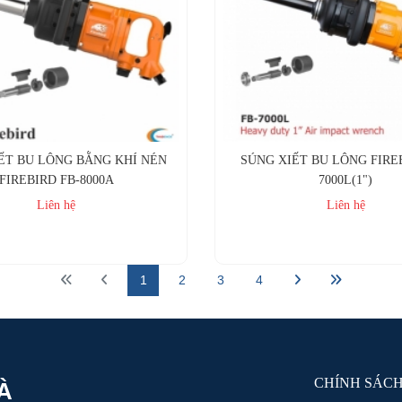
ẾT BU LÔNG BẰNG KHÍ NÉN
SÚNG XIẾT BU LÔNG FIREB
FIREBIRD FB-8000A
7000L(1")
Liên hệ
Liên hệ
Mua ngay
Mua ngay
1
2
3
4
CHÍNH SÁC
À