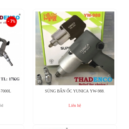
- 7%
-7000L
SÚNG BẮN ỐC YUNICA YW-988.
0đ
Liên hệ
Mua ngay