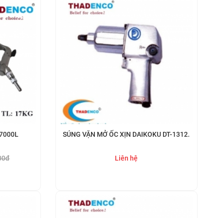
- 7%
-7000L
SÚNG VẶN MỞ ỐC XỊN DAIKOKU DT-1312.
00đ
Liên hệ
Mua ngay