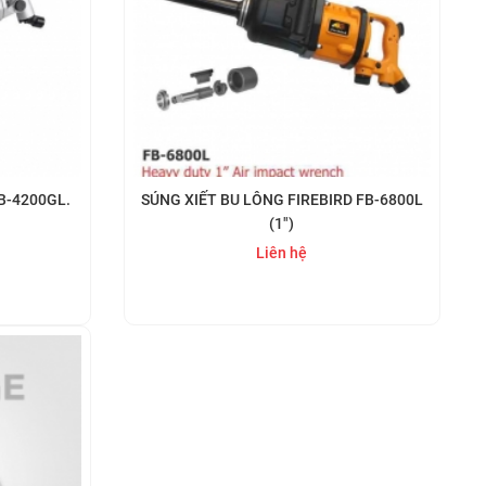
B-4200GL.
SÚNG XIẾT BU LÔNG FIREBIRD FB-6800L
(1")
Liên hệ
Mua ngay