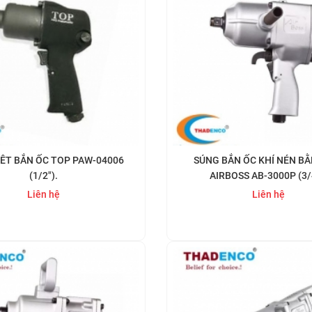
IÊT BẮN ỐC TOP PAW-04006
SÚNG BẮN ỐC KHÍ NÉN BẰ
(1/2").
AIRBOSS AB-3000P (3/
Liên hệ
Liên hệ
Mua ngay
Mua ngay