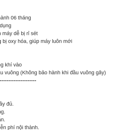
hành 06 tháng
 dụng
 máy dễ bị rỉ sét
g bị oxy hóa, giúp máy luôn mới
ng khí vào
ầu vuông (Không bảo hành khi đầu vuông gãy)
---------------------
ầy đủ.
ng.
ẫn.
ễn phí nội thành.