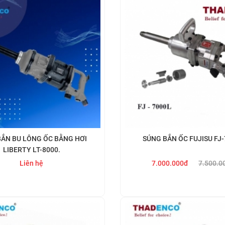
ẮN BU LÔNG ỐC BẰNG HƠI
SÚNG BẮN ỐC FUJISU FJ
LIBERTY LT-8000.
Liên hệ
7.000.000đ
7.500.0
Mua ngay
Mua ngay