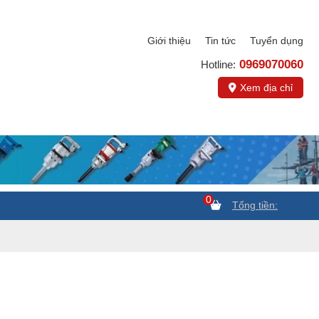
Giới thiệu
Tin tức
Tuyển dụng
0969070060
Hotline:
Xem địa chỉ
0
Tổng tiền: