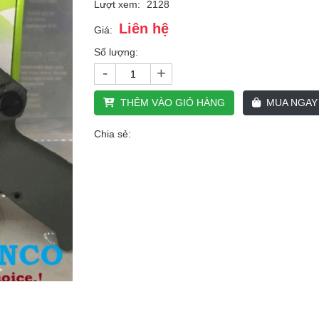
Lượt xem:
2128
Liên hệ
Giá:
Số lượng:
-
+
THÊM VÀO GIỎ HÀNG
MUA NGAY
Chia sẻ: