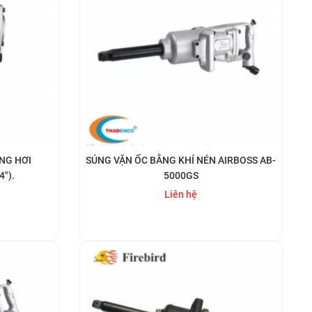
NG HƠI
SÚNG VẶN ỐC BẰNG KHÍ NÉN AIRBOSS AB-
4").
5000GS
Liên hệ
Mua ngay