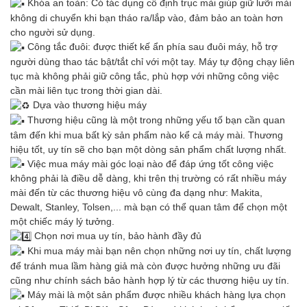
Khóa an toàn: Có tác dụng cố định trục mài giúp giữ lưỡi mài
không di chuyển khi bạn tháo ra/lắp vào, đảm bảo an toàn hơn
cho người sử dụng.
Công tắc đuôi: được thiết kế ẩn phía sau đuôi máy, hỗ trợ
người dùng thao tác bật/tắt chỉ với một tay. Máy tự động chạy liên
tục mà không phải giữ công tắc, phù hợp với những công việc
cần mài liên tục trong thời gian dài.
Dựa vào thương hiệu máy
Thương hiệu cũng là một trong những yếu tố bạn cần quan
tâm đến khi mua bất kỳ sản phẩm nào kể cả máy mài. Thương
hiệu tốt, uy tín sẽ cho bạn một dòng sản phẩm chất lượng nhất.
Việc mua máy mài góc loại nào để đáp ứng tốt công việc
không phải là điều dễ dàng, khi trên thị trường có rất nhiều máy
mài đến từ các thương hiệu vô cùng đa dạng như: Makita,
Dewalt, Stanley, Tolsen,... mà bạn có thể quan tâm để chọn một
một chiếc máy lý tưởng.
Chọn nơi mua uy tín, bảo hành đầy đủ
Khi mua máy mài bạn nên chọn những nơi uy tín, chất lượng
để tránh mua lầm hàng giả mà còn được hưởng những ưu đãi
cũng như chính sách bảo hành hợp lý từ các thương hiệu uy tín.
Máy mài là một sản phẩm được nhiều khách hàng lựa chọn