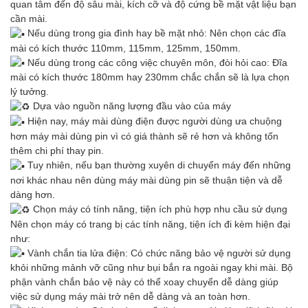
quan tâm đến độ sâu mài, kích cỡ và độ cứng bề mặt vật liệu bạn
cần mài.
Nếu dùng trong gia đình hay bề mặt nhỏ: Nên chọn các đĩa
mài có kích thước 110mm, 115mm, 125mm, 150mm.
Nếu dùng trong các công việc chuyên môn, đòi hỏi cao: Đĩa
mài có kích thước 180mm hay 230mm chắc chắn sẽ là lựa chọn
lý tưởng.
Dựa vào nguồn năng lượng đầu vào của máy
Hiện nay, máy mài dùng điện được người dùng ưa chuộng
hơn máy mài dùng pin vì có giá thành sẽ rẻ hơn và không tốn
thêm chi phí thay pin.
Tuy nhiên, nếu bạn thường xuyên di chuyển máy đến những
nơi khác nhau nên dùng máy mài dùng pin sẽ thuận tiện và dễ
dàng hơn.
Chọn máy có tính năng, tiện ích phù hợp nhu cầu sử dụng
Nên chọn máy có trang bị các tính năng, tiện ích đi kèm hiện đại
như:
Vành chắn tia lửa điện: Có chức năng bảo vệ người sử dụng
khỏi những mảnh vỡ cũng như bụi bắn ra ngoài ngay khi mài. Bộ
phận vành chắn bảo vệ này có thể xoay chuyển dễ dàng giúp
việc sử dụng máy mài trở nên dễ dàng và an toàn hơn.