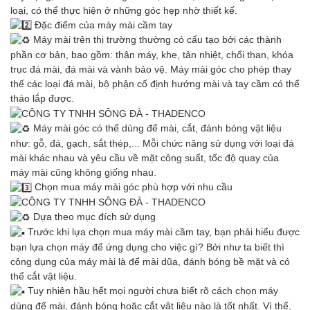
loại, có thể thực hiện ở những góc hẹp nhờ thiết kế.
Đặc điểm của máy mài cầm tay
Máy mài trên thị trường thường có cấu tạo bởi các thành
phần cơ bản, bao gồm: thân máy, khe, tản nhiệt, chổi than, khóa
trục đá mài, đá mài và vành bảo vệ. Máy mài góc cho phép thay
thế các loại đá mài, bộ phận cố định hướng mài và tay cầm có thể
tháo lắp được.
Máy mài góc có thể dùng để mài, cắt, đánh bóng vật liệu
như: gỗ, đá, gạch, sắt thép,... Mỗi chức năng sử dụng với loại đá
mài khác nhau và yêu cầu về mặt công suất, tốc độ quay của
máy mài cũng không giống nhau.
Chọn mua máy mài góc phù hợp với nhu cầu
Dựa theo mục đích sử dụng
Trước khi lựa chọn mua máy mài cầm tay, bạn phải hiểu được
bạn lựa chọn máy để ứng dụng cho việc gì? Bởi như ta biết thì
công dụng của máy mài là để mài dũa, đánh bóng bề mặt và có
thể cắt vật liệu.
Tuy nhiên hầu hết mọi người chưa biết rõ cách chọn máy
dùng để mài, đánh bóng hoặc cắt vật liệu nào là tốt nhất. Vì thế,