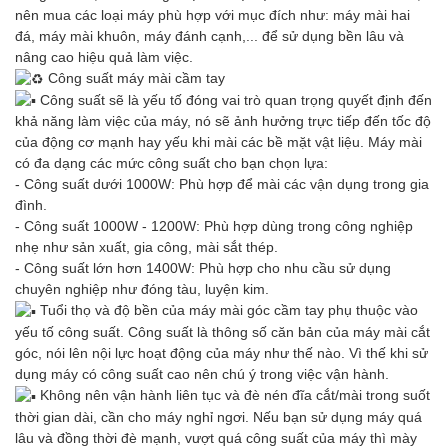
nên mua các loại máy phù hợp với mục đích như: máy mài hai
đá, máy mài khuôn, máy đánh cạnh,... để sử dụng bền lâu và
nâng cao hiệu quả làm việc.
Công suất máy mài cầm tay
Công suất sẽ là yếu tố đóng vai trò quan trọng quyết định đến
khả năng làm việc của máy, nó sẽ ảnh hưởng trực tiếp đến tốc độ
của động cơ mạnh hay yếu khi mài các bề mặt vật liệu. Máy mài
có đa dạng các mức công suất cho bạn chọn lựa:
- Công suất dưới 1000W: Phù hợp để mài các vận dụng trong gia
đình.
- Công suất 1000W - 1200W: Phù hợp dùng trong công nghiệp
nhẹ như sản xuất, gia công, mài sắt thép.
- Công suất lớn hơn 1400W: Phù hợp cho nhu cầu sử dụng
chuyên nghiệp như đóng tàu, luyện kim.
Tuổi thọ và độ bền của máy mài góc cầm tay phụ thuộc vào
yếu tố công suất. Công suất là thông số căn bản của máy mài cắt
góc, nói lên nội lực hoạt động của máy như thế nào. Vì thế khi sử
dụng máy có công suất cao nên chú ý trong việc vận hành.
Không nên vận hành liên tục và đè nén đĩa cắt/mài trong suốt
thời gian dài, cần cho máy nghỉ ngơi. Nếu bạn sử dụng máy quá
lâu và đồng thời đè mạnh, vượt quá công suất của máy thì mày