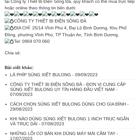
tại Công ty Thiết Bị Điện Sông Đà, quý khách có thể mua trực tiếp
hoặc online theo thông tin bên dưới:
CÔNG TY THIẾT BỊ ĐIỆN SÔNG ĐÀ
ĐỊA CHỈ: 25/14 Vĩnh Phú 4, Đại Lộ Bình Dương, Khu Phố
Đông, phường Vĩnh Phú, TP Thuận An, Tỉnh Bình Dương.
Tel: 0969 070 060
Chia sẻ:
Bài viết khác:
LÁ PHÍP SÚNG XIẾT BULONG - 09/09/2023
CÔNG TY THIẾT BỊ ĐIỆN SÔNG ĐÀ - ĐƠN VỊ CUNG CẤP
SÚNG XIẾT BULONG UY TÍN HÀNG ĐẦU VIỆT NAM -
07/09/2023
CÁCH CHỌN SÚNG XIẾT BULONG DÙNG CHO GIA ĐÌNH -
29/08/2023
KHI NÀO DÙNG SÚNG XIẾT BULONG 1 INCH TRỤC NGẮN
VÀ TRỤC DÀI - 07/08/2023
NHỮNG LỖI CƠ BẢN KHI DÙNG MÁY MÀI CẦM TAY -
17/07/2023