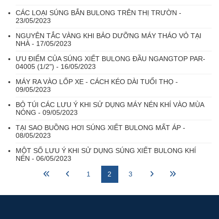
CÁC LOẠI SÚNG BẮN BULONG TRÊN THỊ TRƯỜN -
23/05/2023
NGUYÊN TẮC VÀNG KHI BẢO DƯỠNG MÁY THÁO VỎ TẠI
NHÀ️ - 17/05/2023
ƯU ĐIỂM CỦA SÚNG XIẾT BULONG ĐẦU NGANGTOP PAR-
04005 (1/2") - 16/05/2023
MÁY RA VÀO LỐP XE - CÁCH KÉO DÀI TUỔI THỌ -
09/05/2023
BỎ TÚI CÁC LƯU Ý KHI SỬ DỤNG MÁY NÉN KHÍ VÀO MÙA
NÓNG - 09/05/2023
TẠI SAO BUỒNG HƠI SÚNG XIẾT BULONG MẤT ÁP -
08/05/2023
MỘT SỐ LƯU Ý KHI SỬ DỤNG SÚNG XIẾT BULONG KHÍ
NÉN - 06/05/2023
1
2
3