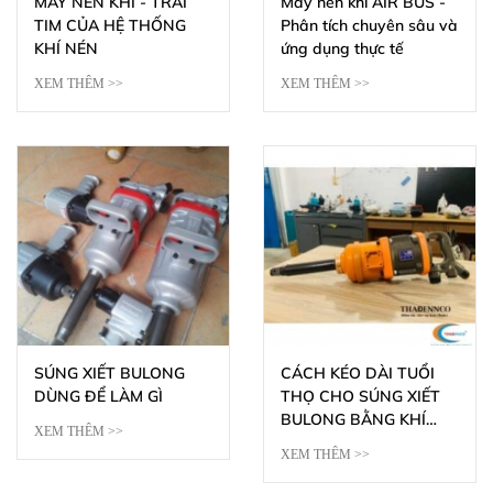
MÁY NÉN KHÍ - TRÁI
Máy nén khí AIR BUS -
TIM CỦA HỆ THỐNG
Phân tích chuyên sâu và
KHÍ NÉN
ứng dụng thực tế
XEM THÊM >>
XEM THÊM >>
SÚNG XIẾT BULONG
CÁCH KÉO DÀI TUỔI
DÙNG ĐỂ LÀM GÌ
THỌ CHO SÚNG XIẾT
BULONG BẰNG KHÍ
XEM THÊM >>
NÉN
XEM THÊM >>