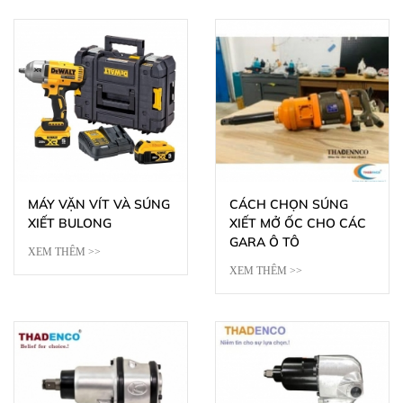
MÁY VẶN VÍT VÀ SÚNG
CÁCH CHỌN SÚNG
XIẾT BULONG
XIẾT MỞ ỐC CHO CÁC
GARA Ô TÔ
XEM THÊM >>
XEM THÊM >>