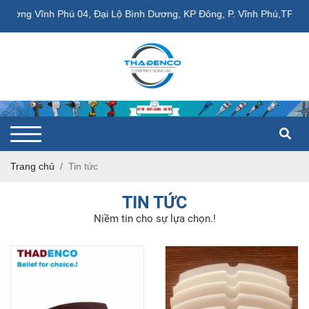
g Vĩnh Phú 04, Đại Lộ Bình Dương, KP Đông, P. Vĩnh Phú,TP. Thuận 
Trang chủ
Tin tức
TIN TỨC
Niềm tin cho sự lựa chọn.!