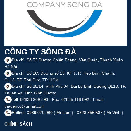
CÔNG TY SÔNG ĐÀ
Địa chỉ: Số 53 Đường Chiến Thắng, Văn Quán, Thanh Xuân
Hà Nội.
Địa chỉ: Số 1C, Đường số 13, KP 1, P. Hiệp Bình Chánh,
QL13, TP. Thủ Đức, TP. HCM
Địa chỉ: Số 25/14, Vĩnh Phú 04, Đại Lộ Bình Dương,QL13, TP.
Thuận An, Tỉnh Bình Dương
Tell: 02838 909 593 - Fax: 02835 118 092 - Email:
thadenco@gmail.com
Hotline: 0969 070 060 ( Mr.Lâm ) - 0328 856 587 ( Mr.Vinh )
CHÍNH SÁCH