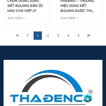
CHỌN DÒNG SÚNG
FIREBIRD – THƯƠNG
XIẾT BULONG BẮN ỐC
HIỆU SÚNG XIẾT
NÀO CHO HỢP LÝ
BULONG ĐƯỢC THỊ
TRƯỜNG ƯA CHUỘNG
XEM THÊM >>
XEM THÊM >>
HIỆN NAY
1
2
3
4