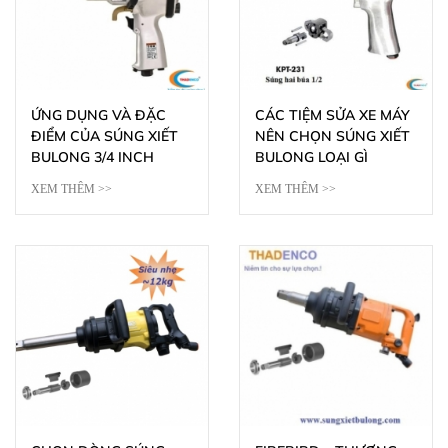
ỨNG DỤNG VÀ ĐẶC
CÁC TIỆM SỬA XE MÁY
ĐIỂM CỦA SÚNG XIẾT
NÊN CHỌN SÚNG XIẾT
BULONG 3/4 INCH
BULONG LOẠI GÌ
XEM THÊM >>
XEM THÊM >>