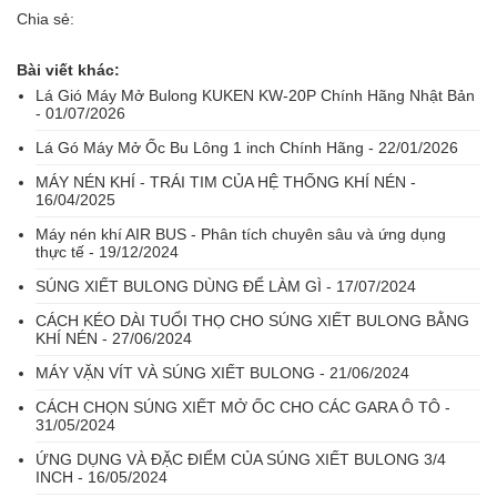
Chia sẻ:
Bài viết khác:
Lá Gió Máy Mở Bulong KUKEN KW-20P Chính Hãng Nhật Bản
- 01/07/2026
Lá Gó Máy Mở Ốc Bu Lông 1 inch Chính Hãng - 22/01/2026
MÁY NÉN KHÍ - TRÁI TIM CỦA HỆ THỐNG KHÍ NÉN -
16/04/2025
Máy nén khí AIR BUS - Phân tích chuyên sâu và ứng dụng
thực tế - 19/12/2024
SÚNG XIẾT BULONG DÙNG ĐỂ LÀM GÌ - 17/07/2024
CÁCH KÉO DÀI TUỔI THỌ CHO SÚNG XIẾT BULONG BẰNG
KHÍ NÉN - 27/06/2024
MÁY VẶN VÍT VÀ SÚNG XIẾT BULONG - 21/06/2024
CÁCH CHỌN SÚNG XIẾT MỞ ỐC CHO CÁC GARA Ô TÔ -
31/05/2024
ỨNG DỤNG VÀ ĐẶC ĐIỂM CỦA SÚNG XIẾT BULONG 3/4
INCH - 16/05/2024