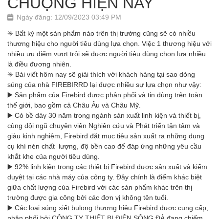
CHUỘNG HIỆN NAY
Ngày đăng: 12/09/2023 03:49 PM
✳️ Bất kỳ một sản phẩm nào trên thị trường cũng sẽ có nhiều
thương hiệu cho người tiêu dùng lựa chọn. Việc 1 thương hiệu với
nhiều ưu điểm vượt trội sẽ được người tiêu dùng chọn lựa nhiều
là điều đương nhiên.
✳️ Bài viết hôm nay sẽ giải thích với khách hàng tại sao dòng
súng của nhà FIREBIRRD lại được nhiều sự lựa chọn như vậy:
▶️ Sản phẩm của Firebird được phân phối và tin dùng trên toàn
thế giới, bao gồm cả Châu Âu và Châu Mỹ.
▶️ Có bề dày 30 năm trong ngành sản xuất linh kiện và thiết bị,
cùng đội ngũ chuyên viên Nghiên cứu và Phát triển tận tâm và
giàu kinh nghiệm, Firebird đặt mục tiêu sản xuất ra những dụng
cụ khí nén chất lượng, độ bền cao để đáp ứng những yêu cầu
khắt khe của người tiêu dùng.
▶️ 92% linh kiện trong các thiết bị Firebird được sản xuất và kiểm
duyệt tại các nhà máy của công ty. Đây chính là điểm khác biệt
giữa chất lượng của Firebird với các sản phẩm khác trên thị
trường được gia công bởi các đơn vị không tên tuổi.
▶️ Các loại súng xiết bulong thương hiệu Firebird được cung cấp,
phân phối bởi CÔNG TY THIẾT BỊ ĐIỆN SÔNG ĐÀ đang chiếm