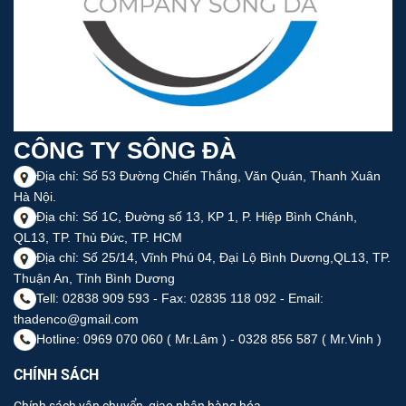
CÔNG TY SÔNG ĐÀ
Địa chỉ: Số 53 Đường Chiến Thắng, Văn Quán, Thanh Xuân
Hà Nội.
Địa chỉ: Số 1C, Đường số 13, KP 1, P. Hiệp Bình Chánh,
QL13, TP. Thủ Đức, TP. HCM
Địa chỉ: Số 25/14, Vĩnh Phú 04, Đại Lộ Bình Dương,QL13, TP.
Thuận An, Tỉnh Bình Dương
Tell: 02838 909 593 - Fax: 02835 118 092 - Email:
thadenco@gmail.com
Hotline: 0969 070 060 ( Mr.Lâm ) - 0328 856 587 ( Mr.Vinh )
CHÍNH SÁCH
Chính sách vận chuyển, giao nhận hàng hóa