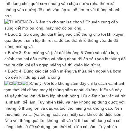
thể dùng chổi quét sơn nhúng vào chậu nước (pha thêm xà
phòng vào nước) để quét vào lốp xe sẽ tìm ra vết thủng nhanh
hơn.
+ Bước 2: Sử dụng dùi dùi thẳng vào chỗ thủng cho tới khi xuyên
qua được thành lốp thì rút ra để tạo thành lỗ thủng vừa đủ để
luồng miếng vá.
+ Bước 3: Đưa miếng vá (cắt dài khoảng 5-7cm) vào đầu kẹp,
chỉnh cho hai đầu miếng vá bằng nhau rồi ấn sâu vào lỗ thủng đã
tạo ra đến khi gần ngập miếng vá thì khéo léo rút ra.
+ Bước 4: Dùng kéo cắt phần miếng vá thừa bên ngoài và bơm
lốp đến khi đủ áp suất là xong
Chú ý: Với lốp không săm đây chỉ là cách vá nhanh,
tạm thời khi chẳng may bị thủng săm ngoài đường. Kiểu vá này
sẽ gây thủng lớn và làm lốp nhanh hỏng. Ưu điểm của việc vá rút
là nhanh, dễ làm. Tuy nhiên kiểu vá này không áp dụng được với
những lỗ thủng lớn và dài, và tuổi thọ miếng vá không cao. Nên
thực hiện vá lại (vá trong hoặc vá nhiệt) sau khi có đủ điều kiện.
Nếu vết thủng quá lớn không thể vá rút thì có thể dùng săm có
cùng kích cỡ để sử dụng tạm thời như lốp có săm. Tuy nhiên