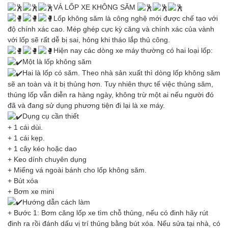
VÁ LỐP XE KHÔNG SĂM
Lốp không săm là công nghệ mới được chế tạo với
độ chính xác cao. Mép ghép cực kỳ căng và chính xác của vành
với lốp sẽ rất dễ bị sai, hỏng khi tháo lắp thủ công.
Hiện nay các dòng xe máy thường có hai loại lốp:
Một là lốp không săm
Hai là lốp có săm. Theo nhà sản xuất thì dòng lốp không săm
sẽ an toàn và ít bị thủng hơn. Tuy nhiên thực tế việc thủng săm,
thủng lốp vẫn diễn ra hàng ngày, không trừ một ai nếu người đó
đã và đang sử dụng phương tiện đi lại là xe máy.
Dụng cụ cần thiết
+ 1 cái dùi.
+ 1 cái kẹp.
+ 1 cây kéo hoặc dao
+ Keo dính chuyên dụng
+ Miếng vá ngoài bánh cho lốp không săm.
+ Bút xóa
+ Bơm xe mini
Hướng dẫn cách làm
+ Bước 1: Bơm căng lốp xe tìm chỗ thủng, nếu có đinh hãy rút
đinh ra rồi đánh dấu vị trí thủng bằng bút xóa. Nếu sửa tại nhà, có