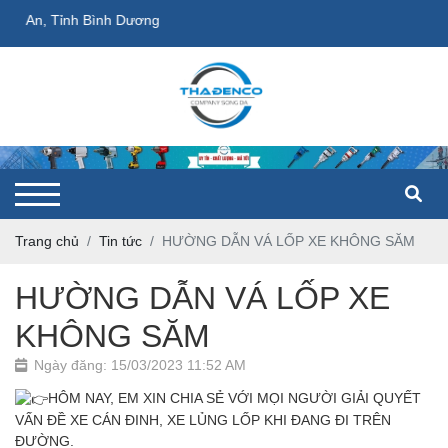
n An, Tỉnh Bình Dương
Trang chủ
Tin tức
HƯỜNG DẪN VÁ LỐP XE KHÔNG SĂM
HƯỜNG DẪN VÁ LỐP XE
KHÔNG SĂM
Ngày đăng: 15/03/2023 11:52 AM
HÔM NAY, EM XIN CHIA SẺ VỚI MỌI NGƯỜI GIẢI QUYẾT
VẤN ĐỀ XE CÁN ĐINH, XE LỦNG LỐP KHI ĐANG ĐI TRÊN
ĐƯỜNG.