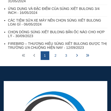
31/05/2024
ỨNG DỤNG VÀ ĐẶC ĐIỂM CỦA SÚNG XIẾT BULONG 3/4
INCH - 16/05/2024
CÁC TIỆM SỬA XE MÁY NÊN CHỌN SÚNG XIẾT BULONG
LOẠI GÌ - 06/05/2024
CHỌN DÒNG SÚNG XIẾT BULONG BẮN ỐC NÀO CHO HỢP
LÝ - 30/09/2023
FIREBIRD – THƯƠNG HIỆU SÚNG XIẾT BULONG ĐƯỢC THỊ
TRƯỜNG ƯA CHUỘNG HIỆN NAY - 12/09/2023
1
2
3