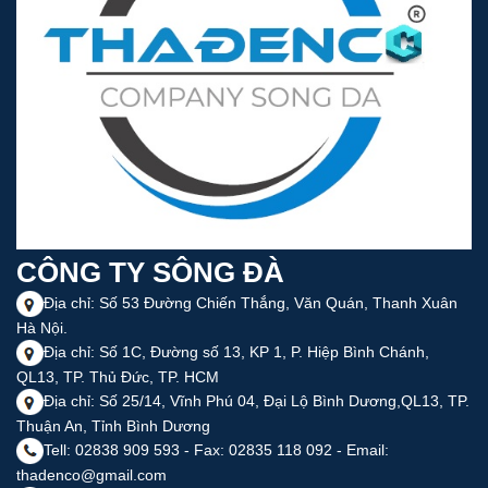
CÔNG TY SÔNG ĐÀ
Địa chỉ: Số 53 Đường Chiến Thắng, Văn Quán, Thanh Xuân
Hà Nội.
Địa chỉ: Số 1C, Đường số 13, KP 1, P. Hiệp Bình Chánh,
QL13, TP. Thủ Đức, TP. HCM
Địa chỉ: Số 25/14, Vĩnh Phú 04, Đại Lộ Bình Dương,QL13, TP.
Thuận An, Tỉnh Bình Dương
Tell: 02838 909 593 - Fax: 02835 118 092 - Email:
thadenco@gmail.com