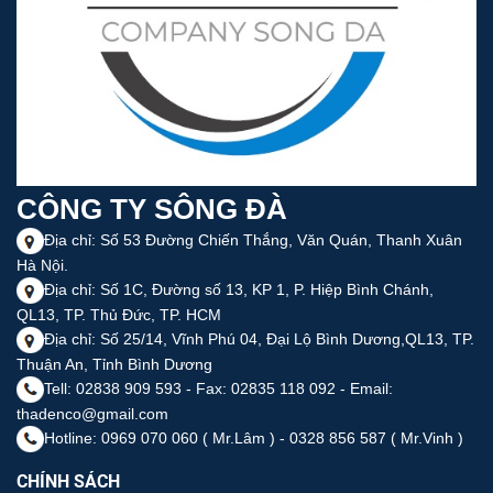
CÔNG TY SÔNG ĐÀ
Địa chỉ: Số 53 Đường Chiến Thắng, Văn Quán, Thanh Xuân
Hà Nội.
Địa chỉ: Số 1C, Đường số 13, KP 1, P. Hiệp Bình Chánh,
QL13, TP. Thủ Đức, TP. HCM
Địa chỉ: Số 25/14, Vĩnh Phú 04, Đại Lộ Bình Dương,QL13, TP.
Thuận An, Tỉnh Bình Dương
Tell: 02838 909 593 - Fax: 02835 118 092 - Email:
thadenco@gmail.com
Hotline: 0969 070 060 ( Mr.Lâm ) - 0328 856 587 ( Mr.Vinh )
CHÍNH SÁCH