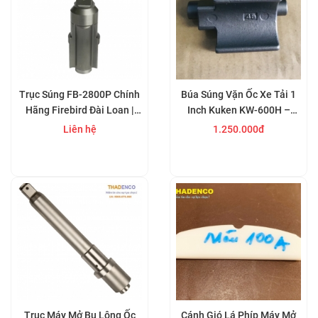
Trục Súng FB-2800P Chính
Búa Súng Vặn Ốc Xe Tải 1
Hãng Firebird Đài Loan |
Inch Kuken KW-600H –
Cốt Súng Xiết Bu Lông 3/4
Công Cụ Khí Nén Mạnh Mẽ,
Liên hệ
1.250.000đ
Bền Bỉ
Mua ngay
Mua ngay
Trục Máy Mở Bu Lông Ốc
Cánh Gió Lá Phíp Máy Mở