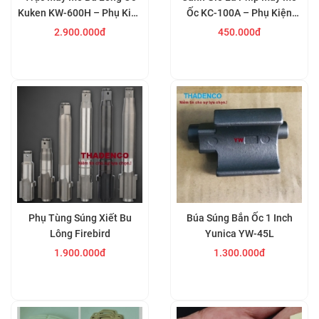
Kuken KW-600H – Phụ Kiện
Ốc KC-100A – Phụ Kiện
Thay Thế Chính Hãng Nhật
Thay Thế Chất Lượng Cho
2.900.000đ
450.000đ
Bản
Súng Bắn Bu Lông Khí Nén
Mua ngay
Mua ngay
Phụ Tùng Súng Xiết Bu
Búa Súng Bắn Ốc 1 Inch
Lông Firebird
Yunica YW-45L
1.900.000đ
1.300.000đ
Mua ngay
Mua ngay