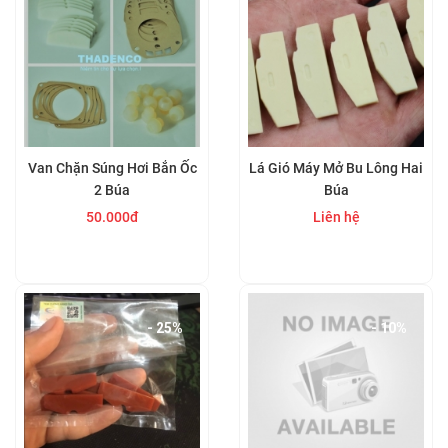
Van Chặn Súng Hơi Bắn Ốc
Lá Gió Máy Mở Bu Lông Hai
2 Búa
Búa
50.000đ
Liên hệ
Mua ngay
Mua ngay
- 25%
- 10%